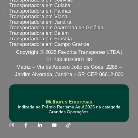
Transportadora em Cuiaba
Transportadora em Palmas
Transportadora em Viana
Transportadora em Jandira
Transportadora em Aparecida de Goiânia
Transportadora em Belém
Transportadora em Brasília
Transportadora em Campo Grande
Copyright © 2025 Favorita Transportes LTDA |
01.743.404/0001-38
Matriz – Via de Acesso João de Góes, 2285 –
Jardim Alvorada, Jandira – SP, CEP 06612-000
Melhores Empresas
Indicada ao Prêmio Reclame Aqui 2026 na categoria
Grandes Operações.